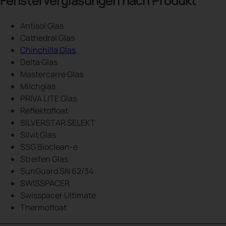
Fensterverglasungen nach Produkt
Antisol Glas
Cathedral Glas
Chinchilla Glas
Delta Glas
Mastercarre Glas
Milchglas
PRIVA LITE Glas
Reflektofloat
SILVERSTAR SELEKT
Silvit Glas
SSG Bioclean-e
Streifen Glas
SunGuard SN 62/34
SWISSPACER
Swisspacer Ultimate
Thermofloat