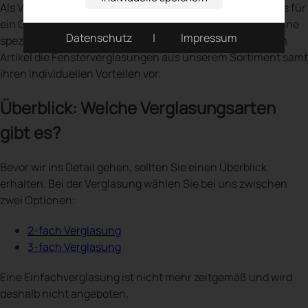
Als Verbraucher verlieren Sie schnell denn Überblick: Was für
ein Glas brauche ich überhaupt? Brauche ich vielleicht eine
Datenschutz
|
Impressum
spezielle Verglasung? Deshalb stellen wir Ihnen in diesem
Artikel die Fensterverglasungen aus unserem Sortiment samt
ihren individuellen Vorteilen vor.
Überblick: Welche Verglasungsarten
gibt es?
Bevor wir ins Detail gehen, sollten Sie einen Überblick
erhalten. Bei der Verglasung wählen Sie bei uns zwischen
zwei Optionen:
2-fach Verglasung
3-fach Verglasung
Eine Einfachverglasung ist nicht mehr zeitgemäß und wird
deshalb nicht angeboten.