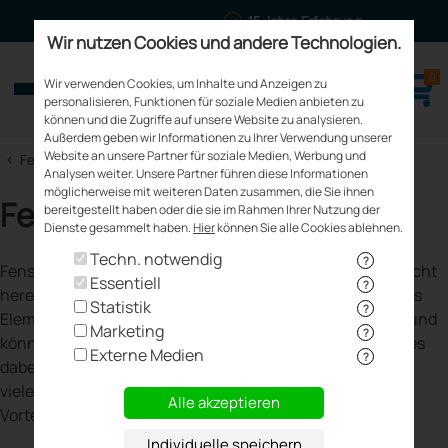
15 Jahre Erfahrung
Wir nutzen Cookies und andere Technologien.
0
meinfenster24.de
Wir verwenden Cookies, um Inhalte und Anzeigen zu
Fenster - Türen - Rollläden
personalisieren, Funktionen für soziale Medien anbieten zu
können und die Zugriffe auf unsere Website zu analysieren.
Außerdem geben wir Informationen zu Ihrer Verwendung unserer
Website an unsere Partner für soziale Medien, Werbung und
<
Fenster Kaufen
Analysen weiter. Unsere Partner führen diese Informationen
möglicherweise mit weiteren Daten zusammen, die Sie ihnen
Fensterverglasung
bereitgestellt haben oder die sie im Rahmen Ihrer Nutzung der
Dienste gesammelt haben.
Hier
können Sie alle Cookies ablehnen.
Techn. notwendig
?
Fenster haben schon lange nicht mehr nur den Zweck, Licht
Essentiell
?
hereinzulassen. Sie sind heutzutage auch ein dekoratives
Statistik
?
Element, tragen zu einer besseren Wärmedämmung bei und
Marketing
?
können auch vor neugierigen Blicken schützen. Worauf es
Externe Medien
?
dabei ankommt, ist die Verglasung. Dafür gibt es nämlich
viele verschiedene Optionen, die Ihnen unterschiedliche
Alle akzeptieren
Vorteile bieten.
Individuelle speichern