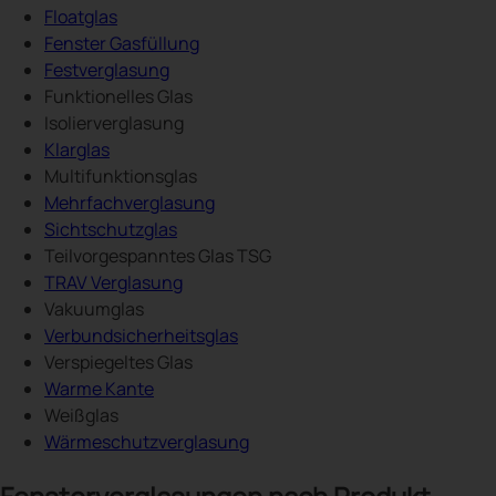
Floatglas
Fenster Gasfüllung
Festverglasung
Funktionelles Glas
Isolierverglasung
Klarglas
Multifunktionsglas
Mehrfachverglasung
Sichtschutzglas
Teilvorgespanntes Glas TSG
TRAV Verglasung
Vakuumglas
Verbundsicherheitsglas
Verspiegeltes Glas
Warme Kante
Weißglas
Wärmeschutzverglasung