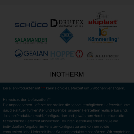
Bei allen Produkten mit
***
kann sich die Lieferzeit um 6 Wochen verlängern.
Hinweis zu den Lieferzeiten**
Die angegebenen Lieferzeiten stellen die schnellstmöglichen Lieferzeiträume
dar, die aktuell für Fenster und Türen bei unseren Herstellern realisierbar sind.
Je nach Produktauswahl, Konfiguration und gewähltem Hersteller kann die
tatsächliche Lieferzeit abweichen. Bei Ihrer Bestellung erhalten Sie die
individuellen Angaben im Fenster-Konfigurator und können so die
voraussichtliche Lieferzeit Ihres Wunschprodukts einschätzen. Wir empfehlen