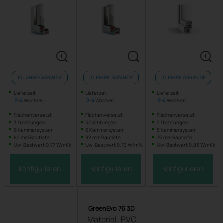
10 JAHRE GARANTIE
10 JAHRE GARANTIE
10 JAHRE GARANTIE
Lieferzeit
Lieferzeit
Lieferzeit
2
-
4
Wochen
2
-
4
Wochen
2
-
4
Wochen
Flächenversetzt
Flächenversetzt
Flächenversetzt
3 Dichtungen
3 Dichtungen
2 Dichtungen
6 Kammersystem
6 Kammersystem
5 Kammersystem
82 mm Bautiefe
92 mm Bautiefe
76 mm Bautiefe
Uw-Bestwert 0,77 W/m²k
Uw-Bestwert 0,73 W/m²k
Uw-Bestwert 0,83 W/m²k
Konfigurieren
Konfigurieren
Konfigurieren
GreenEvo 76 3D
Material: PVC