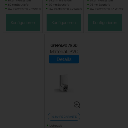
6 Kammersystem
6 Kammersystem
5 Kammersystem
82 mm Bautiefe
92 mm Bautiefe
76 mm Bautiefe
Uw-Bestwert 0,77 W/m²k
Uw-Bestwert 0,73 W/m²k
Uw-Bestwert 0,83 W/m²k
Konfigurieren
Konfigurieren
Konfigurieren
GreenEvo 76 3D
Material: PVC
Details
10 JAHRE GARANTIE
Lieferzeit