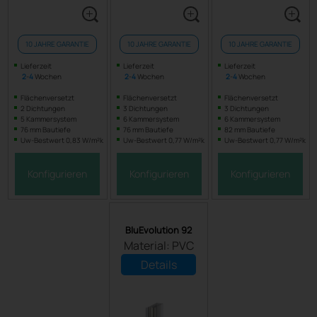
10 JAHRE GARANTIE
10 JAHRE GARANTIE
10 JAHRE GARANTIE
Lieferzeit
Lieferzeit
Lieferzeit
2
-
4
Wochen
2
-
4
Wochen
2
-
4
Wochen
Flächenversetzt
Flächenversetzt
Flächenversetzt
2 Dichtungen
3 Dichtungen
3 Dichtungen
5 Kammersystem
6 Kammersystem
6 Kammersystem
76 mm Bautiefe
76 mm Bautiefe
82 mm Bautiefe
Uw-Bestwert 0,83 W/m²k
Uw-Bestwert 0,77 W/m²k
Uw-Bestwert 0,77 W/m²k
Konfigurieren
Konfigurieren
Konfigurieren
BluEvolution 92
Material: PVC
Details