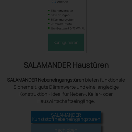
2
-
4
Wochen
Flächenversetzt
3 Dichtungen
6 Kammersystem
76 mm Bautiefe
Uw-Bestwert 0,77 W/m²k
Konfigurieren
SALAMANDER Haustüren
SALAMANDER Nebeneingangstüren
bieten funktionale
Sicherheit, gute Dämmwerte und eine langlebige
Konstruktion - ideal für Neben-, Keller- oder
Hauswirtschaftseingänge.
SALAMANDER
Kunststoffnebeneingangstüren
nach oben