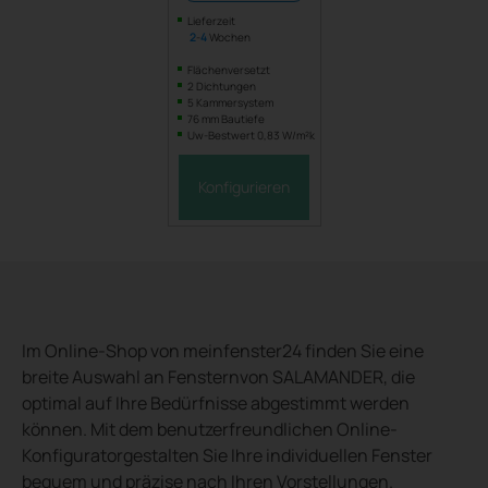
Lieferzeit
2
-
4
Wochen
Flächenversetzt
2 Dichtungen
5 Kammersystem
76 mm Bautiefe
Uw-Bestwert 0,83 W/m²k
Konfigurieren
Im Online-Shop von meinfenster24 finden Sie eine
breite Auswahl an Fensternvon SALAMANDER, die
optimal auf Ihre Bedürfnisse abgestimmt werden
können. Mit dem benutzerfreundlichen Online-
Konfiguratorgestalten Sie Ihre individuellen Fenster
bequem und präzise nach Ihren Vorstellungen.