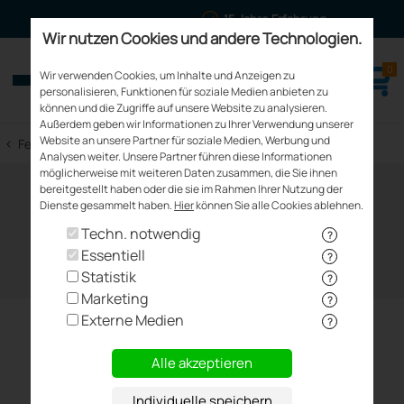
Mehrfach ausgezeichnet
Wir nutzen Cookies und andere Technologien.
0
meinfenster24.de
Wir verwenden Cookies, um Inhalte und Anzeigen zu
Fenster - Türen - Rollläden
personalisieren, Funktionen für soziale Medien anbieten zu
können und die Zugriffe auf unsere Website zu analysieren.
Außerdem geben wir Informationen zu Ihrer Verwendung unserer
Website an unsere Partner für soziale Medien, Werbung und
<
Fenster Kaufen
Analysen weiter. Unsere Partner führen diese Informationen
möglicherweise mit weiteren Daten zusammen, die Sie ihnen
bereitgestellt haben oder die sie im Rahmen Ihrer Nutzung der
Dienste gesammelt haben.
Hier
können Sie alle Cookies ablehnen.
Techn. notwendig
?
Essentiell
?
Statistik
?
Marketing
?
Externe Medien
?
SALAMANDER Fenster:
Alle akzeptieren
Premium-Qualität für
Individuelle speichern