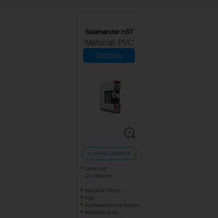
Salamander HST
Material: PVC
Details
10 JAHRE GARANTIE
Lieferzeit
2
-
4
Wochen
Bautiefe 172mm
test
Aushebelschutz-Bolzen
Breite bis 6,5m