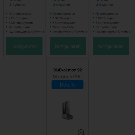
Lieferzeit
Lieferzeit
Lieferzeit
2
-
4
Wochen
2
-
4
Wochen
2
-
4
Wochen
Flächenversetzt
Flächenversetzt
Flächenversetzt
2 Dichtungen
3 Dichtungen
3 Dichtungen
5 Kammersystem
6 Kammersystem
6 Kammersystem
76 mm Bautiefe
76 mm Bautiefe
82 mm Bautiefe
Uw-Bestwert 0,83 W/m²k
Uw-Bestwert 0,77 W/m²k
Uw-Bestwert 0,77 W/m²k
Konfigurieren
Konfigurieren
Konfigurieren
BluEvolution 92
Material: PVC
Details