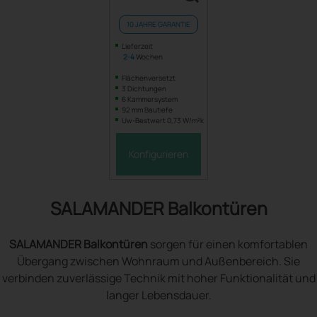
10 JAHRE GARANTIE
Lieferzeit
2
-
4
Wochen
Flächenversetzt
3 Dichtungen
6 Kammersystem
92 mm Bautiefe
Uw-Bestwert 0,73 W/m²k
Konfigurieren
SALAMANDER Balkontüren
SALAMANDER Balkontüren
sorgen für einen komfortablen
Übergang zwischen Wohnraum und Außenbereich. Sie
verbinden zuverlässige Technik mit hoher Funktionalität und
langer Lebensdauer.