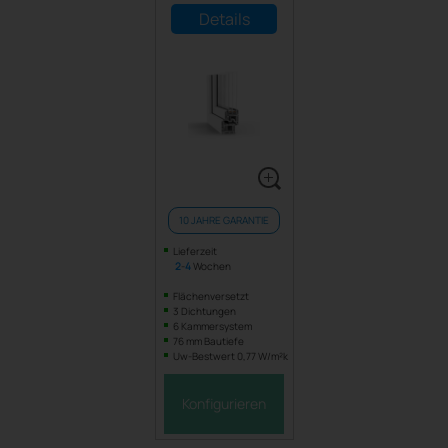
Details
10 JAHRE GARANTIE
Lieferzeit
2
-
4
Wochen
Flächenversetzt
3 Dichtungen
6 Kammersystem
76 mm Bautiefe
Uw-Bestwert 0,77 W/m²k
Konfigurieren