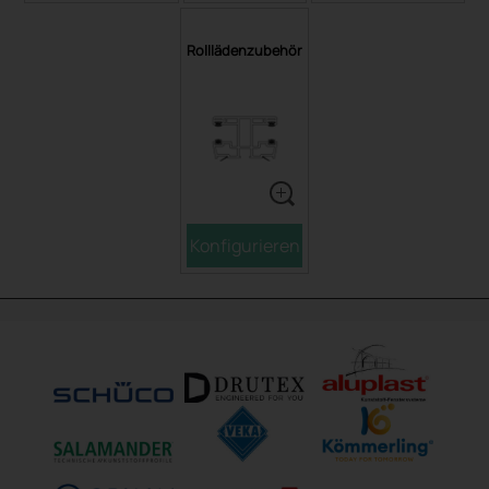
Rolllädenzubehör
Konfigurieren