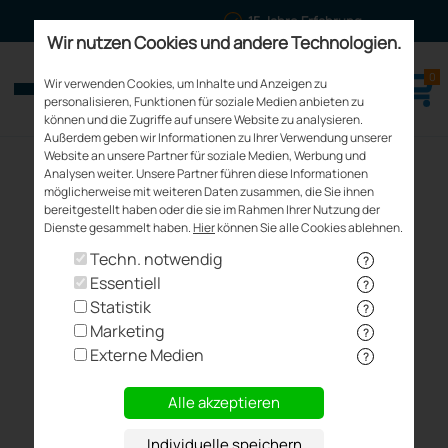
15 Jahre Erfahrung
Wir nutzen Cookies und andere Technologien.
0
meinfenster24.de
Wir verwenden Cookies, um Inhalte und Anzeigen zu
Fenster - Türen - Rollläden
personalisieren, Funktionen für soziale Medien anbieten zu
können und die Zugriffe auf unsere Website zu analysieren.
Außerdem geben wir Informationen zu Ihrer Verwendung unserer
Website an unsere Partner für soziale Medien, Werbung und
Analysen weiter. Unsere Partner führen diese Informationen
möglicherweise mit weiteren Daten zusammen, die Sie ihnen
Acryl und Silikon
Deckleisten
Pflegemittel
bereitgestellt haben oder die sie im Rahmen Ihrer Nutzung der
Dienste gesammelt haben.
Hier
können Sie alle Cookies ablehnen.
Techn. notwendig
?
Essentiell
?
Statistik
?
Marketing
?
Externe Medien
?
Konfigurieren
Konfigurieren
Konfigurieren
Alle akzeptieren
Individuelle speichern
Kopplungen
Dichtbänder
Montageschaum