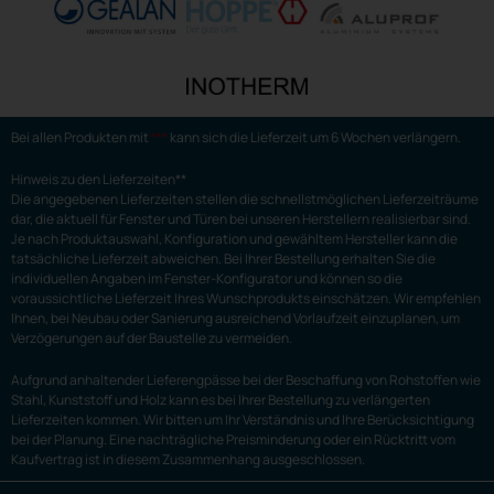
Bei allen Produkten mit
***
kann sich die Lieferzeit um 6 Wochen verlängern.
Hinweis zu den Lieferzeiten**
Die angegebenen Lieferzeiten stellen die schnellstmöglichen Lieferzeiträume
dar, die aktuell für Fenster und Türen bei unseren Herstellern realisierbar sind.
Je nach Produktauswahl, Konfiguration und gewähltem Hersteller kann die
tatsächliche Lieferzeit abweichen. Bei Ihrer Bestellung erhalten Sie die
individuellen Angaben im Fenster-Konfigurator und können so die
voraussichtliche Lieferzeit Ihres Wunschprodukts einschätzen. Wir empfehlen
Ihnen, bei Neubau oder Sanierung ausreichend Vorlaufzeit einzuplanen, um
Verzögerungen auf der Baustelle zu vermeiden.
Aufgrund anhaltender Lieferengpässe bei der Beschaffung von Rohstoffen wie
Stahl, Kunststoff und Holz kann es bei Ihrer Bestellung zu verlängerten
Lieferzeiten kommen. Wir bitten um Ihr Verständnis und Ihre Berücksichtigung
bei der Planung. Eine nachträgliche Preisminderung oder ein Rücktritt vom
Kaufvertrag ist in diesem Zusammenhang ausgeschlossen.