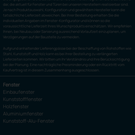
dar, die aktuell für Fenster und Türen bei unseren Herstellern realisierbar sind.
Je nach Produktauswahl, Konfiguration und gewähltem Hersteller kann die
tatsächliche Lieferzeit abweichen. Bei Ihrer Bestellung erhalten Sie die
individuellen Angaben im Fenster-Konfigurator und können so die
voraussichtliche Lieferzeit Ihres Wunschprodukts einschätzen. Wir empfehlen
Ihnen, bei Neubau oder Sanierung ausreichend Vorlaufzeit einzuplanen, um
Verzögerungen auf der Baustelle zu vermeiden.
Aufgrund anhaltender Lieferengpässe bei der Beschaffung von Rohstoffen wie
Stahl, Kunststoff und Holz kann es bei Ihrer Bestellung zu verlängerten
Lieferzeiten kommen. Wir bitten um Ihr Verständnis und Ihre Berücksichtigung
bei der Planung. Eine nachträgliche Preisminderung oder ein Rücktritt vom
Kaufvertrag ist in diesem Zusammenhang ausgeschlossen.
Fenster
Einbaufenster
Kunststofffenster
Holzfenster
Aluminiumfenster
Kunststoff-Alu-Fenster