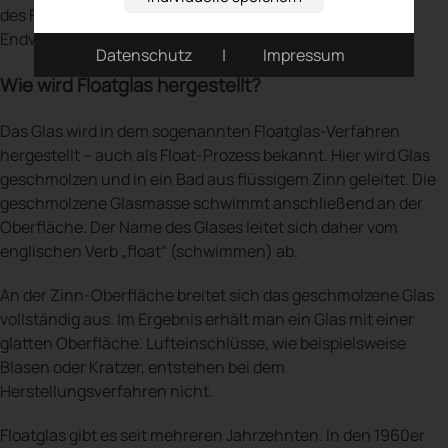
des Floatglases haben sich in der Praxis bei den
Endverbrauchern bewährt.
Datenschutz
|
Impressum
Wie wird Floatglas hergestellt?
Das Glas wird in dem sogenannten Floatglas-Verfahren
hergestellt – auch als Float-Prozess bekannt. Hier wird Glas
geschmolzen und in ein Bad aus flüssigem Zinn geleitet. Die
geschmolzene Glasmasse schwimmt anschließend an der
Oberfläche. Der Name des Glases leitet sich daher vom
englischen Verb „float“ (schwimmen) ab.
An der Zinn-Oberfläche breitet sich das geschmolzene Glas
vollständig aus. Im Ergebnis erhält man ein Glas mit einer
glatten Oberfläche. Lufteinschlüsse, wie beispielsweise
Blasen oder Kratzer, entstehen bei dem
Herstellungsverfahren nicht.
Floatglas gibt es seit mehreren Jahrzehnten. In den 1960er