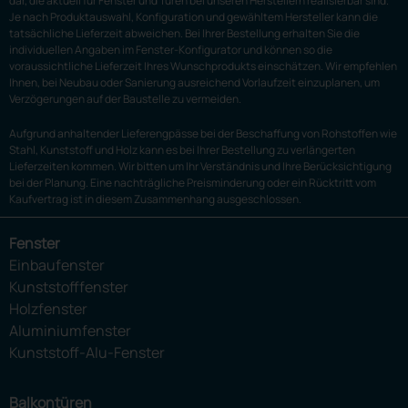
dar, die aktuell für Fenster und Türen bei unseren Herstellern realisierbar sind.
Je nach Produktauswahl, Konfiguration und gewähltem Hersteller kann die
tatsächliche Lieferzeit abweichen. Bei Ihrer Bestellung erhalten Sie die
individuellen Angaben im Fenster-Konfigurator und können so die
voraussichtliche Lieferzeit Ihres Wunschprodukts einschätzen. Wir empfehlen
Ihnen, bei Neubau oder Sanierung ausreichend Vorlaufzeit einzuplanen, um
Verzögerungen auf der Baustelle zu vermeiden.
Aufgrund anhaltender Lieferengpässe bei der Beschaffung von Rohstoffen wie
Stahl, Kunststoff und Holz kann es bei Ihrer Bestellung zu verlängerten
Lieferzeiten kommen. Wir bitten um Ihr Verständnis und Ihre Berücksichtigung
bei der Planung. Eine nachträgliche Preisminderung oder ein Rücktritt vom
Kaufvertrag ist in diesem Zusammenhang ausgeschlossen.
Fenster
Einbaufenster
Kunststofffenster
Holzfenster
Aluminiumfenster
Kunststoff-Alu-Fenster
Balkontüren