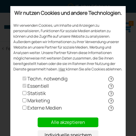
15 Jahre Erfahrung
Wir nutzen Cookies und andere Technologien.
0
meinfenster24.de
Wir verwenden Cookies, um Inhalte und Anzeigen zu
Fenster - Türen - Rollläden
personalisieren, Funktionen für soziale Medien anbieten zu
können und die Zugriffe auf unsere Website zu analysieren.
Außerdem geben wir Informationen zu Ihrer Verwendung unserer
Website an unsere Partner für soziale Medien, Werbung und
<
Fenster Kaufen
Analysen weiter. Unsere Partner führen diese Informationen
möglicherweise mit weiteren Daten zusammen, die Sie ihnen
Technische Daten -
bereitgestellt haben oder die sie im Rahmen Ihrer Nutzung der
Dienste gesammelt haben.
Hier
können Sie alle Cookies ablehnen.
KÖMMERLING
Techn. notwendig
?
Essentiell
?
Statistik
KÖMMERLING
KÖMMERLING
?
Marketing
?
70AD
76AD
Externe Medien
?
Alle akzeptieren
Individuelle speichern