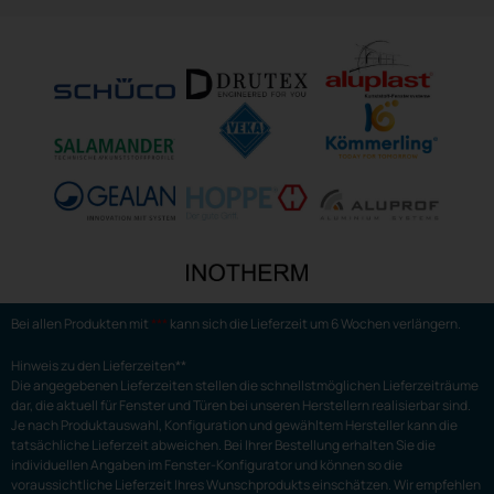
Bei allen Produkten mit
***
kann sich die Lieferzeit um 6 Wochen verlängern.
Hinweis zu den Lieferzeiten**
Die angegebenen Lieferzeiten stellen die schnellstmöglichen Lieferzeiträume
dar, die aktuell für Fenster und Türen bei unseren Herstellern realisierbar sind.
Je nach Produktauswahl, Konfiguration und gewähltem Hersteller kann die
tatsächliche Lieferzeit abweichen. Bei Ihrer Bestellung erhalten Sie die
individuellen Angaben im Fenster-Konfigurator und können so die
voraussichtliche Lieferzeit Ihres Wunschprodukts einschätzen. Wir empfehlen