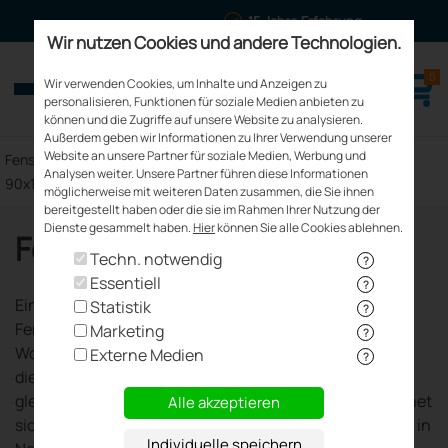
15 Jahre Erfahrung
Wir nutzen Cookies und andere Technologien.
0
meinfenster24.de
Wir verwenden Cookies, um Inhalte und Anzeigen zu
Fenster - Türen - Rollläden
personalisieren, Funktionen für soziale Medien anbieten zu
können und die Zugriffe auf unsere Website zu analysieren.
Außerdem geben wir Informationen zu Ihrer Verwendung unserer
Website an unsere Partner für soziale Medien, Werbung und
>
>
>
Fenster Kaufen
Einbaufenster
Fenstermaße
Fenster
Analysen weiter. Unsere Partner führen diese Informationen
90x110cm
möglicherweise mit weiteren Daten zusammen, die Sie ihnen
bereitgestellt haben oder die sie im Rahmen Ihrer Nutzung der
Dienste gesammelt haben.
Hier
können Sie alle Cookies ablehnen.
Fenster 90x110 cm
Techn. notwendig
?
Essentiell
?
Ein Fenster in 90x110 cm verbindet eine ausgewogene
Statistik
?
Fensterfläche mit vielseitigen Einsatzmöglichkeiten im
Marketing
?
Wohnbereich. Mit 90 cm Breite und 110 cm Höhe bietet
Externe Medien
?
dieses Format ausreichend Tageslicht und ermöglicht
gleichzeitig eine komfortable Belüftung. Die Größe eignet
Alle akzeptieren
sich für unterschiedliche Räume und lässt sich sowohl in
Individuelle speichern