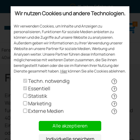
15 Jahre Erfahrung
Wir nutzen Cookies und andere Technologien.
0
meinfenster24.de
Wir verwenden Cookies, um Inhalte und Anzeigen zu
Fenster - Türen - Rollläden
personalisieren, Funktionen für soziale Medien anbieten zu
können und die Zugriffe auf unsere Website zu analysieren.
Außerdem geben wir Informationen zu Ihrer Verwendung unserer
Website an unsere Partner für soziale Medien, Werbung und
>
>
>
Fenster Kaufen
Einbaufenster
Fenstermaße
Fenster
Analysen weiter. Unsere Partner führen diese Informationen
40x40cm
möglicherweise mit weiteren Daten zusammen, die Sie ihnen
bereitgestellt haben oder die sie im Rahmen Ihrer Nutzung der
Dienste gesammelt haben.
Hier
können Sie alle Cookies ablehnen.
Fenster 40x40 cm
Techn. notwendig
?
Essentiell
?
Ein Fenster 40x40 cm ist die ideale Lösung für kleine
Statistik
?
Wandöffnungen, bei denen gezielter Lichteinfall und
Marketing
?
funktionale Belüftung gefragt sind. Mit 40 cm Breite und
Externe Medien
?
40 cm Höhe bietet dieses kompakte Format vielseitige
Einsatzmöglichkeiten, insbesondere als Kellerfenster
Alle akzeptieren
oder in Nebenräumen. Bei meinfenster24 konfigurieren
Individuelle speichern