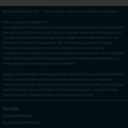
Bei allen Produkten mit
***
kann sich die Lieferzeit um 6 Wochen verlängern.
Hinweis zu den Lieferzeiten**
Die angegebenen Lieferzeiten stellen die schnellstmöglichen Lieferzeiträume
dar, die aktuell für Fenster und Türen bei unseren Herstellern realisierbar sind.
Je nach Produktauswahl, Konfiguration und gewähltem Hersteller kann die
tatsächliche Lieferzeit abweichen. Bei Ihrer Bestellung erhalten Sie die
individuellen Angaben im Fenster-Konfigurator und können so die
voraussichtliche Lieferzeit Ihres Wunschprodukts einschätzen. Wir empfehlen
Ihnen, bei Neubau oder Sanierung ausreichend Vorlaufzeit einzuplanen, um
Verzögerungen auf der Baustelle zu vermeiden.
Aufgrund anhaltender Lieferengpässe bei der Beschaffung von Rohstoffen wie
Stahl, Kunststoff und Holz kann es bei Ihrer Bestellung zu verlängerten
Lieferzeiten kommen. Wir bitten um Ihr Verständnis und Ihre Berücksichtigung
bei der Planung. Eine nachträgliche Preisminderung oder ein Rücktritt vom
Kaufvertrag ist in diesem Zusammenhang ausgeschlossen.
Fenster
Einbaufenster
Kunststofffenster