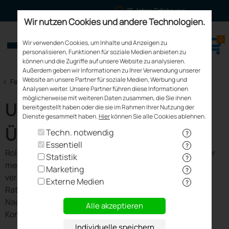
15 Jahre Erfahrung
Mehrfach ausgezeichnet
Wir nutzen Cookies und andere Technologien.
0
meinfenster24.de
Wir verwenden Cookies, um Inhalte und Anzeigen zu
Fenster - Türen - Rollläden
personalisieren, Funktionen für soziale Medien anbieten zu
können und die Zugriffe auf unsere Website zu analysieren.
Außerdem geben wir Informationen zu Ihrer Verwendung unserer
Website an unsere Partner für soziale Medien, Werbung und
<
Fenster Kaufen
Analysen weiter. Unsere Partner führen diese Informationen
möglicherweise mit weiteren Daten zusammen, die Sie ihnen
Unsere Rollladen im
bereitgestellt haben oder die sie im Rahmen Ihrer Nutzung der
Dienste gesammelt haben.
Hier
können Sie alle Cookies ablehnen.
Überblick
Techn. notwendig
?
Essentiell
?
Rollladen sind eine beliebte und effektive Möglichkeit für
Statistik
?
mehr Privatsphäre im eigenen Haus. Es gibt sie in
Marketing
?
verschiedenen Ausführungen und Farben. In unserem
Externe Medien
?
Ratgeber erhalten Sie einen Überblick über die Vor- und
Nachteile von Rollladen, die Preise sowie die
Alle akzeptieren
Konfigurationsmöglichkeiten.
Individuelle speichern