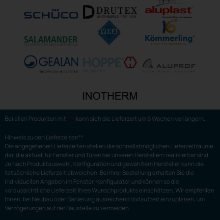
Bei allen Produkten mit
***
kann sich die Lieferzeit um 6 Wochen verlängern.
Hinweis zu den Lieferzeiten**
Die angegebenen Lieferzeiten stellen die schnellstmöglichen Lieferzeiträume
dar, die aktuell für Fenster und Türen bei unseren Herstellern realisierbar sind.
Je nach Produktauswahl, Konfiguration und gewähltem Hersteller kann die
tatsächliche Lieferzeit abweichen. Bei Ihrer Bestellung erhalten Sie die
individuellen Angaben im Fenster-Konfigurator und können so die
voraussichtliche Lieferzeit Ihres Wunschprodukts einschätzen. Wir empfehlen
Ihnen, bei Neubau oder Sanierung ausreichend Vorlaufzeit einzuplanen, um
Verzögerungen auf der Baustelle zu vermeiden.