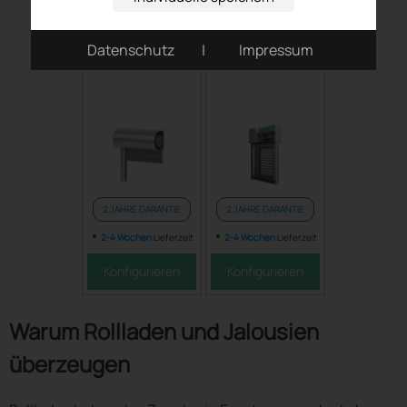
Vorsatzrollläden
Raffstore
Datenschutz
|
Impressum
2 JAHRE GARANTIE
2 JAHRE GARANTIE
2-4 Wochen
Lieferzeit
2-4 Wochen
Lieferzeit
Konfigurieren
Konfigurieren
Warum Rollladen und Jalousien
überzeugen