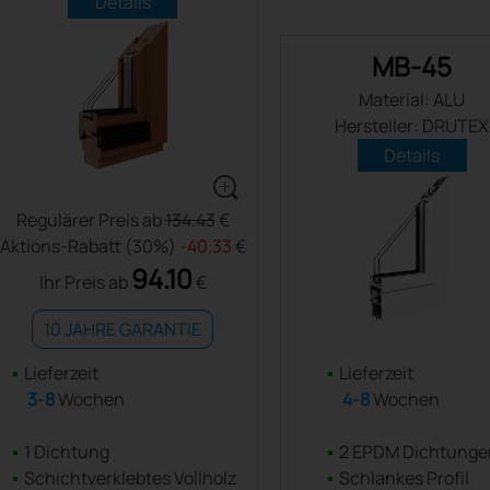
Details
MB-45
Material: ALU
Hersteller: DRUTEX
Details
Regulärer Preis ab
134.43
€
Aktions-Rabatt (30%)
-40.33
€
94.10
Ihr Preis ab
€
10 JAHRE GARANTIE
Lieferzeit
Lieferzeit
3
-
8
Wochen
4
-
8
Wochen
1 Dichtung
2 EPDM Dichtunge
Schichtverklebtes Vollholz
Schlankes Profil