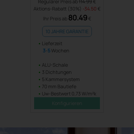
Regulärer Preis ab
114.99
€
Aktions-Rabatt (30%)
-34.50
€
80.49
Ihr Preis ab
€
10 JAHRE GARANTIE
Lieferzeit
3
-
5
Wochen
ALU-Schale
3 Dichtungen
5 Kammersystem
70 mm Bautiefe
Uw-Bestwert 0,73 W/m²k
Konfigurieren