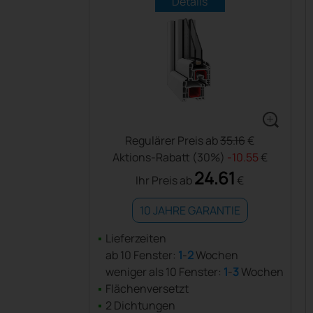
Details
Regulärer Preis ab
35.16
€
Aktions-Rabatt (30%)
-10.55
€
24.61
Ihr Preis ab
€
10 JAHRE GARANTIE
Lieferzeiten
ab 10 Fenster:
1
-
2
Wochen
weniger als 10 Fenster:
1
-
3
Wochen
Flächenversetzt
2 Dichtungen